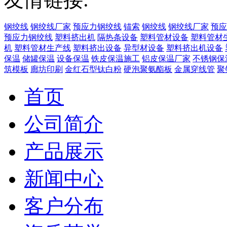
钢绞线
钢绞线厂家
预应力钢绞线
锚索
钢绞线
钢绞线厂家
预应
预应力钢绞线
塑料挤出机
隔热条设备
塑料管材设备
塑料管材
机
塑料管材生产线
塑料挤出设备
异型材设备
塑料挤出机设备
保温
储罐保温
设备保温
铁皮保温施工
铝皮保温厂家
不锈钢保
筑模板
廊坊印刷
金红石型钛白粉
硬泡聚氨酯板
金属穿线管
聚
首页
公司简介
产品展示
新闻中心
客户分布